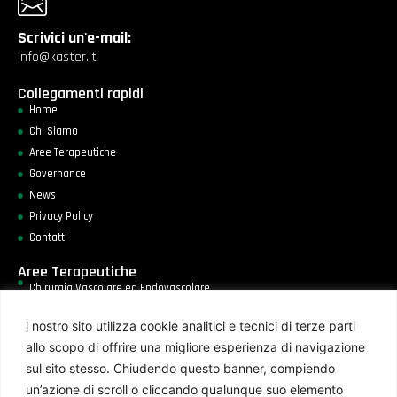
Scrivici un'e-mail:
info@kaster.it
Collegamenti rapidi
Home
Chi Siamo
Aree Terapeutiche
Governance
News
Privacy Policy
Contatti
Aree Terapeutiche
Chirurgia Vascolare ed Endovascolare
Radiologia Interventistica
l nostro sito utilizza cookie analitici e tecnici di terze parti
Neuroradiologia Interventistica
allo scopo di offrire una migliore esperienza di navigazione
Endoscopia
sul sito stesso. Chiudendo questo banner, compiendo
Medicina Rigenerativa
un’azione di scroll o cliccando qualunque suo elemento
Area Emergenza