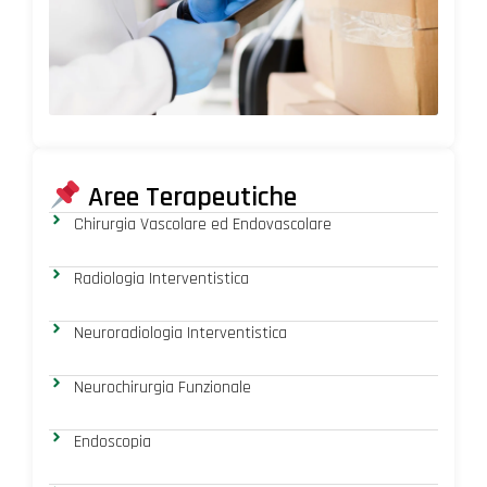
Med
Ital
Dice
N
com
Aree Terapeutiche
Chirurgia Vascolare ed Endovascolare
Radiologia Interventistica
Neuroradiologia Interventistica
Neurochirurgia Funzionale
Endoscopia