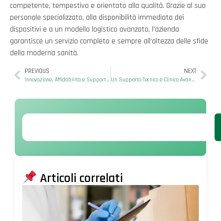
competente, tempestivo e orientato alla qualità. Grazie al suo
personale specializzato, alla disponibilità immediata dei
dispositivi e a un modello logistico avanzato, l’azienda
garantisce un servizio completo e sempre all’altezza delle sfide
della moderna sanità.
PREVIOUS
NEXT
Innovazione, Affidabilità e Supporto Continuo nella Distribuzione di Dispositivi Medici dal 1995
Un Supporto Tecnico e Clinico Avanzato per le Strutture Sanitarie Italiane
Articoli correlati
Olt
di 
nel
Dis
di D